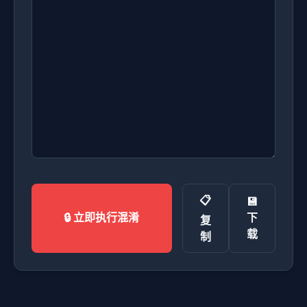
📋
💾
下
🔒 立即执行混淆
复
载
制