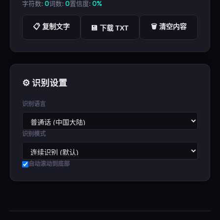
字符数:
0
词数:
0
置信度:
0%
📋 复制文字
🗑️ 清空内容
💾 下载 TXT
⚙️ 识别设置
识别语言
识别模式
自动滚动到底部