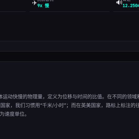
✈️
🔊
9x 慢
12.250
？
体运动快慢的物理量，定义为位移与时间的比值。在不同的领域
国家，我们习惯用“千米/小时”；而在英美国家，路标上标注的往
作为速度单位。