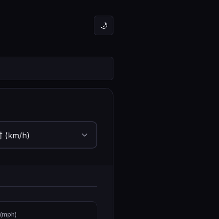
🌙
(mph)