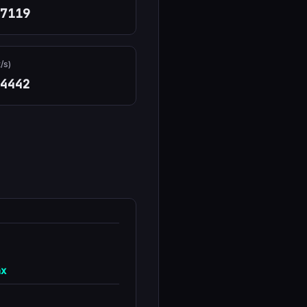
7119
/s)
4442
4x