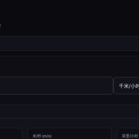
转
米/秒 (m/s)
英里/小时 