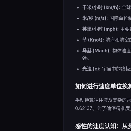
千米/小时 (km/h):
全球
米/秒 (m/s):
国际单位
英里/小时 (mph):
主要在
节 (Knot):
航海和航空的专
马赫 (Mach):
物体速度
弹。
光速 (c):
宇宙中的终极速度
如何进行速度单位换
手动换算往往涉及复杂的乘除法
0.62137。为了确保精
感性的速度认知：从