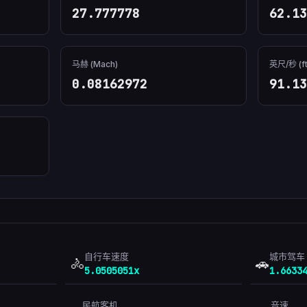
27.777778
62.13
马赫 (Mach)
英尺/秒 (ft
0.08162972
91.13
自行车速度
城市驾车
🚴
🚗
5.0505051x
1.6633
民航客机
音速