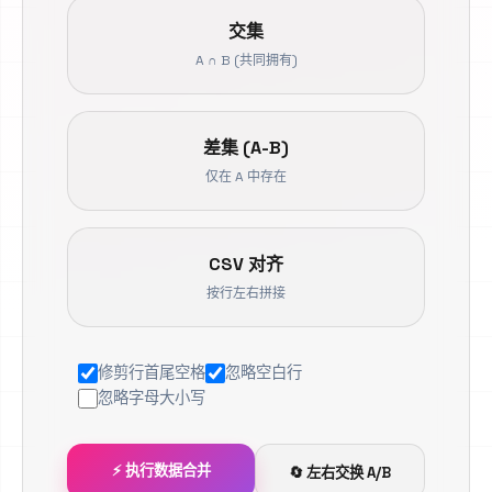
交集
A ∩ B (共同拥有)
差集 (A-B)
仅在 A 中存在
CSV 对齐
按行左右拼接
修剪行首尾空格
忽略空白行
忽略字母大小写
⚡ 执行数据合并
🔄 左右交换 A/B