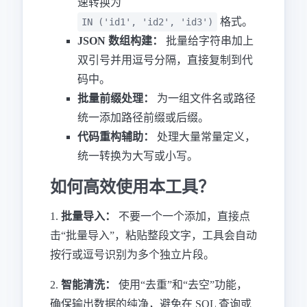
速转换为
格式。
IN ('id1', 'id2', 'id3')
JSON 数组构建：
批量给字符串加上
双引号并用逗号分隔，直接复制到代
码中。
批量前缀处理：
为一组文件名或路径
统一添加路径前缀或后缀。
代码重构辅助：
处理大量常量定义，
统一转换为大写或小写。
如何高效使用本工具？
1.
批量导入：
不要一个一个添加，直接点
击“批量导入”，粘贴整段文字，工具会自动
按行或逗号识别为多个独立片段。
2.
智能清洗：
使用“去重”和“去空”功能，
确保输出数据的纯净，避免在 SQL 查询或