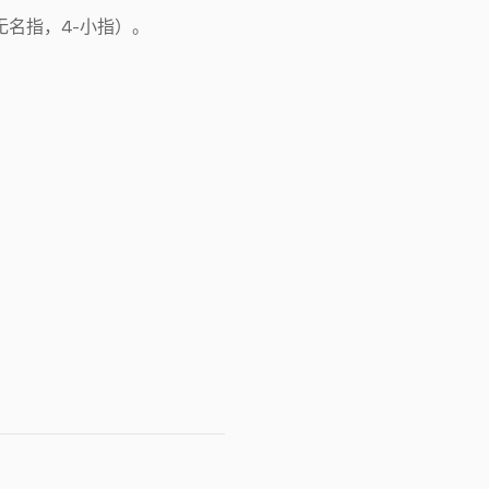
无名指，4-小指）。
。