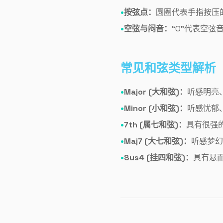
按弦点：
圆圈代表手指按压的
空弦与闷音：
“O”代表空弦
常见和弦类型解析
Major (大和弦)：
听感明亮
Minor (小和弦)：
听感忧郁
7th (属七和弦)：
具有很强
Maj7 (大七和弦)：
听感梦幻
Sus4 (挂四和弦)：
具有悬