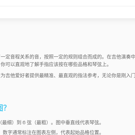
有一定音程关系的音，按照一定的规则组合而成的。在吉他演奏
，你可以直观地了解手指应该按在哪些品格和琴弦上。
在为吉他爱好者提供最精准、最直观的指法参考，无论你是刚入
图？
弦（最细）到 6 弦（最粗）。图中垂直线代表琴弦。
。数字通常标注在图表左侧，代表起始品格位置。