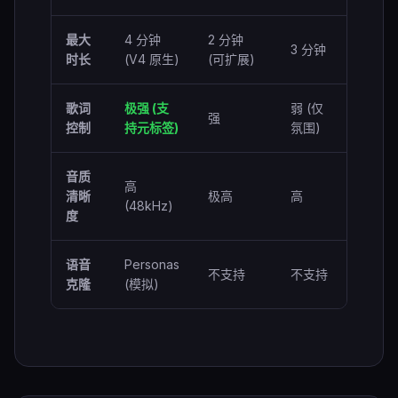
最大
4 分钟
2 分钟
3 分钟
时长
(V4 原生)
(可扩展)
歌词
极强 (支
弱 (仅
强
控制
持元标签)
氛围)
音质
高
清晰
极高
高
(48kHz)
度
语音
Personas
不支持
不支持
克隆
(模拟)