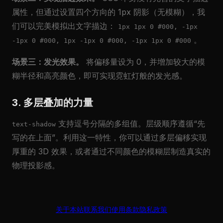
属性，但通过设置四个方向的 1px 阴影（无模糊），我
们可以完美模拟出文字描边：
1px 1px 0 #000, -1px
。
-1px 0 #000, 1px -1px 0 #000, -1px 1px 0 #000
场景三：发光效果。
将偏移量设为 0，并增加较大的模
糊半径和高亮颜色，即可实现霓虹灯般的发光感。
3. 多层叠加的力量
支持逗号分隔的多组值。层级顺序遵循“先
text-shadow
写的在上面”。利用这一特性，你可以通过多层偏移实现
厚重的 3D 效果，或者通过不同颜色的模糊层制造真实的
物理投影感。
关于本站
联系我们
使用条款
隐私政策