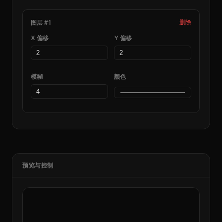
图层 #1
删除
X 偏移
Y 偏移
模糊
颜色
预览与控制