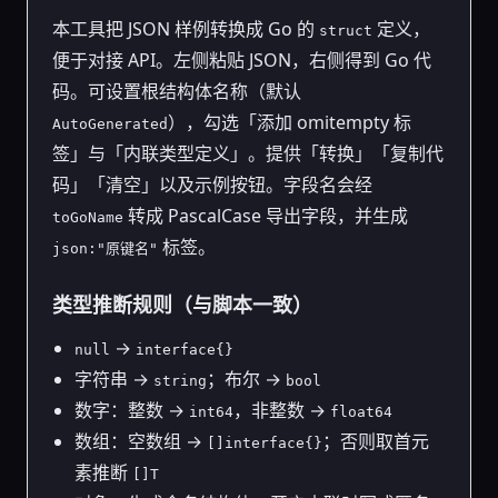
本工具把 JSON 样例转换成 Go 的
定义，
struct
便于对接 API。左侧粘贴 JSON，右侧得到 Go 代
码。可设置根结构体名称（默认
），勾选「添加 omitempty 标
AutoGenerated
签」与「内联类型定义」。提供「转换」「复制代
码」「清空」以及示例按钮。字段名会经
转成 PascalCase 导出字段，并生成
toGoName
标签。
json:"原键名"
类型推断规则（与脚本一致）
→
null
interface{}
字符串 →
；布尔 →
string
bool
数字：整数 →
，非整数 →
int64
float64
数组：空数组 →
；否则取首元
[]interface{}
素推断
[]T