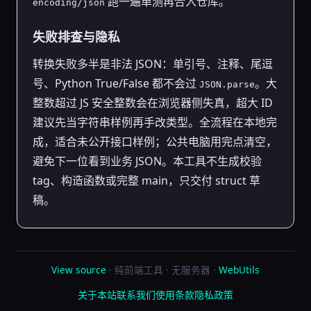
跑一遍单测再合入仓库。
encoding/json
失败排查与隐私
转换失败多半是非法 JSON：单引号、注释、尾逗
号、Python True/False 都不会过
。大
JSON.parse
整数超过 JS 安全整数会在浏览器侧失真，超大 ID
建议先当字符串样例再手改类型。全流程在本地完
成，适合未公开接口样例；公共电脑用完点清空，
避免下一位看到业务 JSON。本工具不生成校验
tag、构造函数或完整 main，只交付 struct 草
稿。
View source
· 纯前端工具 · 无服务器 ·
WebUtils
关于本站
联系我们
使用条款
隐私政策