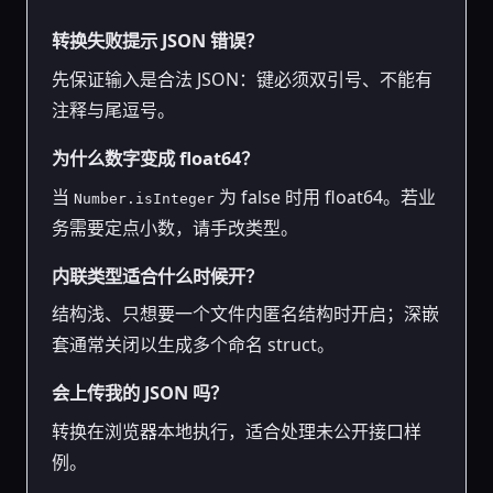
转换失败提示 JSON 错误？
先保证输入是合法 JSON：键必须双引号、不能有
注释与尾逗号。
为什么数字变成 float64？
当
为 false 时用 float64。若业
Number.isInteger
务需要定点小数，请手改类型。
内联类型适合什么时候开？
结构浅、只想要一个文件内匿名结构时开启；深嵌
套通常关闭以生成多个命名 struct。
会上传我的 JSON 吗？
转换在浏览器本地执行，适合处理未公开接口样
例。