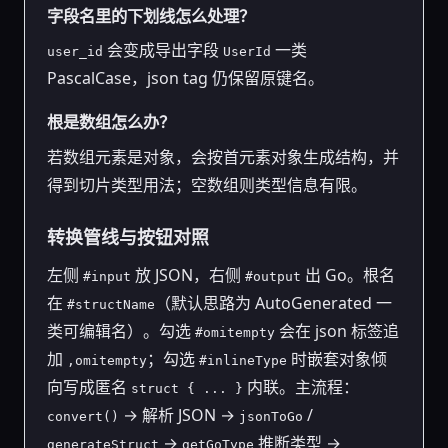
字段名里的下划线怎么处理？
会变成导出字段
一类
user_id
UserId
PascalCase，json tag 仍保留原键名。
根是数组怎么办？
若数组元素是对象，会按首元素对象生成结构，并
得到切片类型用法；空数组则类型信息有限。
转换管线与按钮对照
左侧
放 JSON，右侧
出 Go。根名
#input
#output
在
（默认思路为 AutoGenerated 一
#structName
类可编辑名）。勾选
会在 json 标签追
#omitempty
加
；勾选
时嵌套对象倾
,omitempty
#inlineType
向写成匿名
内联。主流程：
struct { ... }
→ 解析 JSON →
/
convert()
jsonToGo
→
推断类型 →
generateStruct
getGoType