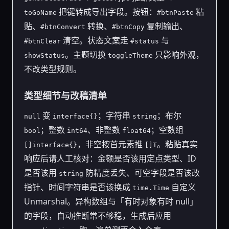
把键转成导出字段。按钮：
粘
toGoName
#btnPaste
贴、
转换、
复制输出、
#btnConvert
#btnCopy
清空。状态文案走
与
#btnClear
#status
。主题切换
只影响外观，
showStatus
toggleTheme
不改类型规则。
类型细节与改稿清单
变
；字符串
；布尔
null
interface{}
string
；整数
、非整数
；空数组
bool
int64
float64
，非空按首元素推
。粘贴真实
[]interface{}
[]T
响应后请人工核对：金额是否该用定点类型、ID
是否该用
防精度丢失、可空字段是否该改
string
指针、时间字符串是否该换成
自定义
time.Time
Unmarshal。异构数组与「有时对象有时 null」
的字段，自动推断常不够稳，生成后应用