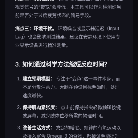
视觉信号的“带宽”会降低。本工具可以作为检测你当
前是否处于过度疲劳状态的简易手段。
痛点三：环境干扰。
环境噪音或显示器延迟（Input
Lag）也会影响测试结果。建议在安静环境下使用专
业显示设备进行精准测量。
3. 如何通过科学方法缩短反应时间？
建立预期模型：
专注于“变色”这一事件本身，而
不是分散注意力。大脑在预设目标明确时，处理
速度最快。
保持肌肉紧张度：
点击前保持指尖轻微触碰按键
或屏幕，减少肢体位移所需的物理时间。
改善生活方式：
充足的睡眠、规律的有氧运动以
及摄入富含 Omega-3 的食物，都被证明能提升