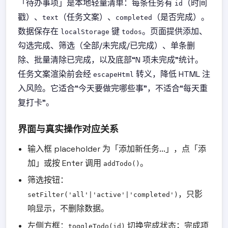
「待办事项」是本地轻量清单：每条任务有
（时间
id
戳）、
（任务文案）、
（是否完成）。
text
completed
数据保存在
键
。页面提供添加、
localStorage
todos
勾选完成、筛选（全部/未完成/已完成）、单条删
除、批量清除已完成，以及底部“N 项未完成”统计。
任务文案渲染前会经
转义，降低 HTML 注
escapeHtml
入风险。它适合“今天要做完哪些事”，不适合“每天重
复打卡”。
界面与真实操作对应关系
输入框 placeholder 为「添加新任务...」，点「添
加」或按 Enter 调用
。
addTodo()
筛选按钮：
，只影
setFilter('all'|'active'|'completed')
响显示，不删除数据。
左侧方框：
切换完成状态；完成项
toggleTodo(id)