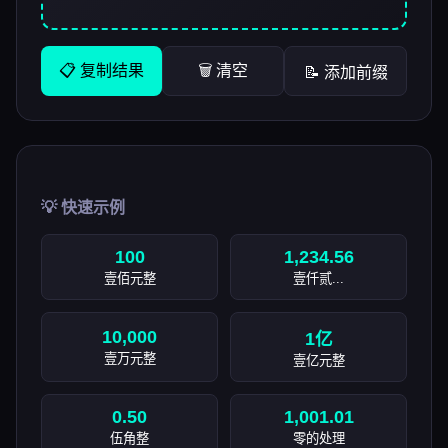
📋 复制结果
🗑️ 清空
📝 添加前缀
💡 快速示例
100
1,234.56
壹佰元整
壹仟贰...
10,000
1亿
壹万元整
壹亿元整
0.50
1,001.01
伍角整
零的处理