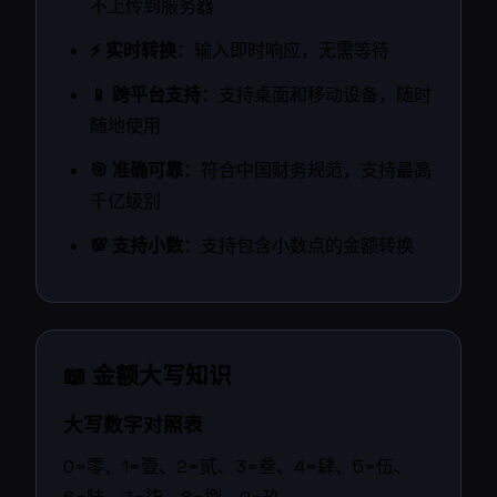
不上传到服务器
⚡ 实时转换
：输入即时响应，无需等待
📱 跨平台支持
：支持桌面和移动设备，随时
随地使用
🎯 准确可靠
：符合中国财务规范，支持最高
千亿级别
💯 支持小数
：支持包含小数点的金额转换
📖 金额大写知识
大写数字对照表
0=零、1=壹、2=贰、3=叁、4=肆、5=伍、