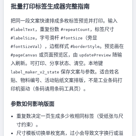
批量打印标签生成器完整指南
把同一段文案快速排成多枚标签预览并打印。输入
，重复份数
，标签尺寸
#labelText
#repeatCount
，字号滑杆
（旁显
#labelSize
#fontSize
），边框样式
。预览画在
#fontSizeVal
#borderStyle
或页面预览区，由
随输
#pageCanvas
updatePreview
入刷新。可打印、分享状态、清空。本地键
保存文案与参数。适合姓名
label_maker_v2_state
贴、物料编号、活动贴纸文案排版，不是工业条码打
印机驱动（条码请用条码工具页）。
参数如何影响版面
重复数决定一页生成多少枚相同标签（受纸张与尺
寸约束）。
尺寸模板切换单枚宽高，过小会导致文字换行或溢