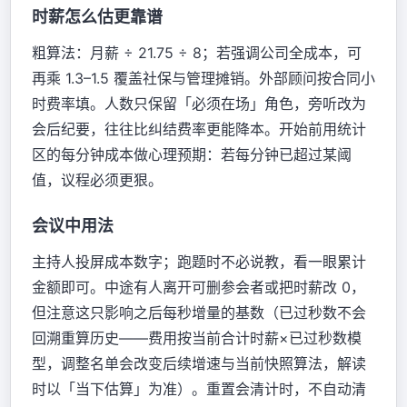
时薪怎么估更靠谱
粗算法：月薪 ÷ 21.75 ÷ 8；若强调公司全成本，可
再乘 1.3–1.5 覆盖社保与管理摊销。外部顾问按合同小
时费率填。人数只保留「必须在场」角色，旁听改为
会后纪要，往往比纠结费率更能降本。开始前用统计
区的每分钟成本做心理预期：若每分钟已超过某阈
值，议程必须更狠。
会议中用法
主持人投屏成本数字；跑题时不必说教，看一眼累计
金额即可。中途有人离开可删参会者或把时薪改 0，
但注意这只影响之后每秒增量的基数（已过秒数不会
回溯重算历史——费用按当前合计时薪×已过秒数模
型，调整名单会改变后续增速与当前快照算法，解读
时以「当下估算」为准）。重置会清计时，不自动清