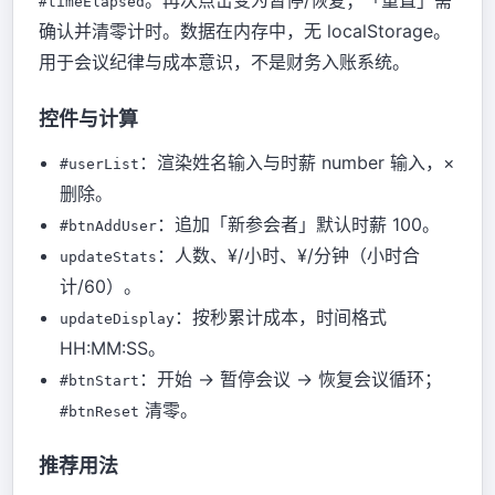
。再次点击变为暂停/恢复；「重置」需
#timeElapsed
确认并清零计时。数据在内存中，无 localStorage。
用于会议纪律与成本意识，不是财务入账系统。
控件与计算
：渲染姓名输入与时薪 number 输入，×
#userList
删除。
：追加「新参会者」默认时薪 100。
#btnAddUser
：人数、¥/小时、¥/分钟（小时合
updateStats
计/60）。
：按秒累计成本，时间格式
updateDisplay
HH:MM:SS。
：开始 → 暂停会议 → 恢复会议循环；
#btnStart
清零。
#btnReset
推荐用法