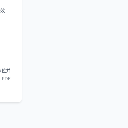
囱效
职位并
PDF